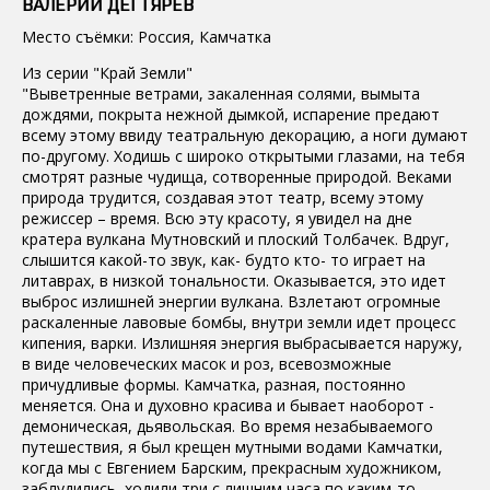
ВАЛЕРИЙ ДЕГТЯРЕВ
Место съёмки: Россия, Камчатка
Из серии "Край Земли"
"Выветренные ветрами, закаленная солями, вымыта
дождями, покрыта нежной дымкой, испарение предают
всему этому ввиду театральную декорацию, а ноги думают
по-другому. Ходишь с широко открытыми глазами, на тебя
смотрят разные чудища, сотворенные природой. Веками
природа трудится, создавая этот театр, всему этому
режиссер – время. Всю эту красоту, я увидел на дне
кратера вулкана Мутновский и плоский Толбачек. Вдруг,
слышится какой-то звук, как- будто кто- то играет на
литаврах, в низкой тональности. Оказывается, это идет
выброс излишней энергии вулкана. Взлетают огромные
раскаленные лавовые бомбы, внутри земли идет процесс
кипения, варки. Излишняя энергия выбрасывается наружу,
в виде человеческих масок и роз, всевозможные
причудливые формы. Камчатка, разная, постоянно
меняется. Она и духовно красива и бывает наоборот -
демоническая, дьявольская. Во время незабываемого
путешествия, я был крещен мутными водами Камчатки,
когда мы с Евгением Барским, прекрасным художником,
заблудились, ходили три с лишним часа по каким-то