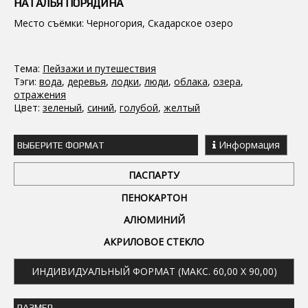
НАТАЛЬЯ ПОРЯДИНА
Место съёмки: Черногория, Скадарское озеро
Тема:
Пейзажи и путешествия
Тэги:
вода
,
деревья
,
лодки
,
люди
,
облака
,
озера
,
отражения
Цвет:
зеленый
,
синий
,
голубой
,
желтый
Информация
ВЫБЕРИТЕ ФОРМАТ
ПАСПАРТУ
ПЕНОКАРТОН
АЛЮМИНИЙ
АКРИЛОВОЕ СТЕКЛО
ИНДИВИДУАЛЬНЫЙ ФОРМАТ (МАКС. 60,00 X 90,00)
РАЗМЕР